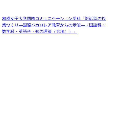
相模女子大学国際コミュニケーション学科「対話型の授
業づくり―国際バカロレア教育からの示唆―（国語科・
数学科・英語科・知の理論（TOK））」