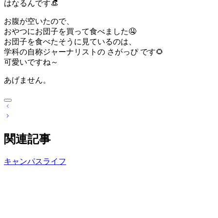
はなるんです👒
お腹が空いたので、
おやつにお団子を買って食べました🤤
お団子を食べたそうに見ているのは、
学科の自称ジャーナリストの さがっぴ です🌻
可愛いですね～
あげません。
投
稿
ナ
関連記事
ビ
ゲ
ー
キャンパスライフ
シ
ョ
ン