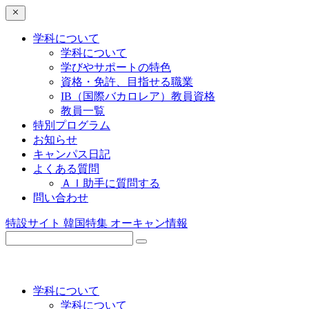
学科について
学科について
学びやサポートの特色
資格・免許、目指せる職業
IB（国際バカロレア）教員資格
教員一覧
特別プログラム
お知らせ
キャンパス日記
よくある質問
ＡＩ助手に質問する
問い合わせ
特設サイト
韓国特集
オーキャン情報
学科について
学科について