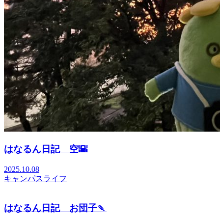
はなるん日記 空🌇
2025.10.08
キャンパスライフ
はなるん日記 お団子🍡