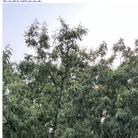
シ
ョ
ン