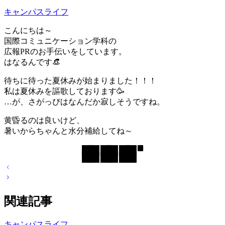
キャンパスライフ
こんにちは～
国際コミュニケーション学科の
広報PRのお手伝いをしています。
はなるんです👒
待ちに待った夏休みが始まりました！！！
私は夏休みを謳歌しております🥳
…が、さがっぴはなんだか寂しそうですね。
黄昏るのは良いけど、
暑いからちゃんと水分補給してね～
投
稿
ナ
関連記事
ビ
ゲ
ー
キャンパスライフ