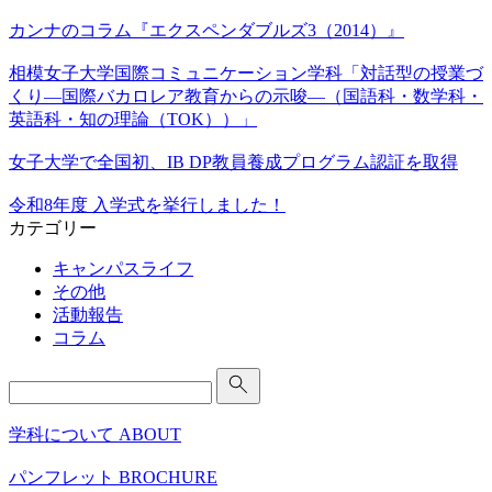
カンナのコラム『エクスペンダブルズ3（2014）』
相模女子大学国際コミュニケーション学科「対話型の授業づ
くり―国際バカロレア教育からの示唆―（国語科・数学科・
英語科・知の理論（TOK））」
女子大学で全国初、IB DP教員養成プログラム認証を取得
令和8年度 入学式を挙行しました！
カテゴリー
キャンパスライフ
その他
活動報告
コラム
Search
for:
学科について
ABOUT
パンフレット
BROCHURE