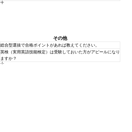
本学科では、就職支援課によるプログラムに加え、学科独
自の「就活シミュレーションプログラム」では、きめ細か
本学科では、中学校・高等学校教諭一種免許状（英語）を
いキャリア支援により学生の夢の実現を全力でサポートし
取得することが可能です。
ています。
教職課程を履修するにあたり、教員免許取得にふさわしい
シミュレーションでは、採用や人事経験のある企業社員が
一定の基礎学力が求められます。
面接官となり模擬面接を行い、その場でアドバイスがもら
また、教職課程を履修する学生たちの中には、学科の
える他、後日詳細なフィードバックが届きます。エントリ
Student Assistant（SA）制度を活用して、授業のデザイン
ーシート（ES）の書き方、SPI やグループディスカッショ
や運用のサポートをしたりして日々教える技術を磨いてい
ンまで、就職活動に必要な全てのプロセスが経験でき、強
ます。
その他
み弱みの分析が可能です。
就職を希望する学生は、100%就職しているのも、本学科
総合型選抜で合格ポイントがあれば教えてください。
の強みです。
英検（実用英語技能検定）は受験しておいた方がアピールになり
「スキ」があることが強みです。韓国、英語、表現、探
ますか？
究、部活、芸能など、熱中した経験を自分の言葉で伝える
ことが大切です。
学科について
はい。英検やTOEICのスコアは、英語への努力の証として
ABOUT
プラスになります。
パンフレット
BROCHURE