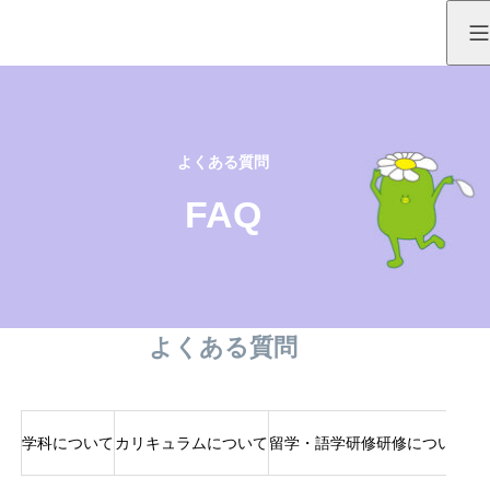
よくある質問
FAQ
よくある質問
学科について
カリキュラムについて
留学・語学研修研修について
言