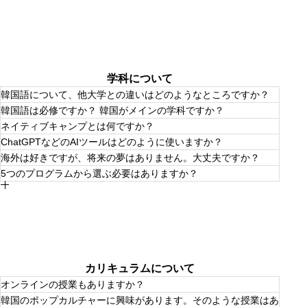
学科について
韓国語について、他大学との違いはどのようなところですか？
韓国語は必修ですか？ 韓国がメインの学科ですか？
「今」の韓国にフォーカスしている点です。K-POP、若者
ネイティブキャンプとは何ですか？
文化、ファッション、アート、また韓国コスメブランド
韓国語は必修ではありません。韓国以外のテーマで学べる
「rom&nd (ロムアンド)」など実際の企業やアーティスト
ChatGPTなどのAIツールはどのように使いますか？
プログラムもあります。ただ、K-POPや韓国文化に興味の
と一緒に進めるプロジェクトもあります。
365日24時間、いつでも何度でもネイティブスピーカーと
ある人が多く、韓国に強い学科ではあります。
海外は好きですが、将来の夢はありません。大丈夫ですか？
レッスンができるオンライン英会話です。
ChatGPTなどのAIツールを活用しながら、英語学習に取り
英語文化コミュニケーション学科生には、３年生まで、全
5つのプログラムから選ぶ必要はありますか？
組んだり、プレゼン資料を作成するなど、最先端の技術を
員に常時受講し放題プログラムが提供されています。
大丈夫です！言語スキルを習得することはもちろんです
取り入れた授業があります。卒業研究でも、AIツールを積
世界130ヵ国以上の講師が個別指導します。リアルタイム
が、言語学習を通して柔軟な思考法を身につけることがで
極的に活用して研究を掘り下げていきます。
「スキ」をスキルにできる５つのプログラムは、興味や関
でのフィードバックや多彩な教材も提供され、効果的な学
きます。
心に応じて学ぶためのプログラムです。もちろん１つも選
習が可能です。
ばなくても卒業単位に影響はしませんが、専門性を高める
授業と紐づいたレッスンもあり、学生による主体的な個別
ために、複数のプログラムを組み合わせて、自分らしい学
学習が可能で、留学や語学研修前の英語力アップや、帰国
び方を広げていくことを推奨しています。また、人数制限
後の学び直しに最適です。
はなく、途中での変更もいつでもOKです。
カリキュラムについて
オンラインの授業もありますか？
韓国のポップカルチャーに興味があります。そのような授業はあ