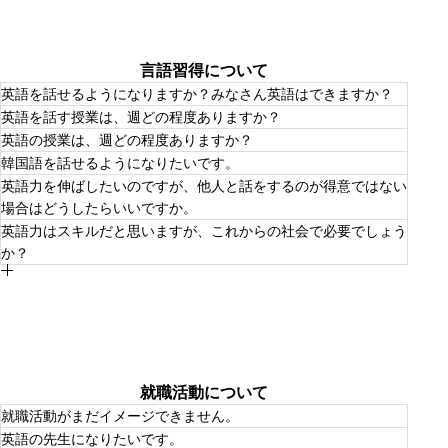
24時間英語でコミュニケーションをする機会がオンライン
０日間～１か月行われます。
で提供されています。
ですが、より効果的に、より短期間で上げたい場合である
とか、視点を移動させる実際の体験を求める場合、海外に
出るのはとても有効です。
言語習得について
英語を話せるようになりますか？みなさん英語はできますか？
英語を話す授業は、週どの程度ありますか？
入学時に英語が苦手な人もたくさんいます。オンライン英
英語の授業は、週どの程度ありますか？
会話やAIサポートがあり、少しずつ「自分の言葉」で話せ
スピーキング中心の授業もあり、少人数で発表や話し合い
るようになります。
韓国語を話せるようになりたいです。
が多いです。目的別の英語も学べます。
1年生では週に2〜3コマあります。読む・書く・話す・聞
英語力を伸ばしたいのですが、他人と話をするのが得意ではない
くをバランスよく学びます。
本学科では、韓国語の授業はもちろん、現地での体験や韓
場合はどうしたらいいですか。
国の文化・社会を学ぶ機会がたくさんあります。
英語力はスキルだと思いますが、これからの社会で必要でしょう
その場合、英語を学ぶ過程で、会話力や対話力を鍛えるこ
か？
とも重要になります。
英語の方が結論だけ、シンプルに受け答えがしやすかった
りする体験を重ねていくと認識が変わる可能性がありま
捉え方によっては、たしかにそう言えるかもしれません。
す。
当然ですが、英語力をただのスキルとしてのみ捉えると、
また、自信がない段階や、人に気を使ってしまうから、と
スキルは時代とともに他の技術や社会の変容によって陳腐
いった場合には、AIを相手に練習をする方法もあります。
化したり劣化したりします。
本学科には、昔から有効性があるとされているもの、テク
重要なのは、英語力をつける過程で身に付けた「メタ認知
ノロジーの発達とともに最近有効性がわかって来たものな
力」や「拡張されたパーソナリティ」などは将来にわたっ
ど、研究に裏打ちされた様々な学習法を体験できる環境が
て変容し続ける社会の中で常に活かすことのできる古くな
あります。
らず、誰からも奪われることのない力（将来複利的に運用
就職活動について
できる資産）と言えます。
就職活動がまだイメージできません。
英語の先生になりたいです。