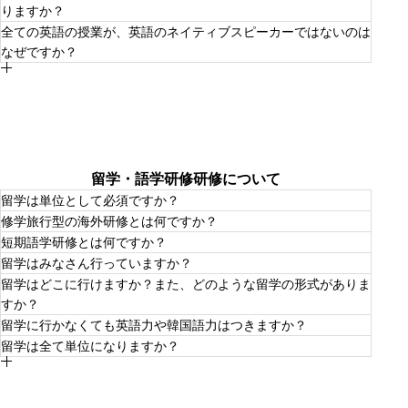
一部の科目では、オンライン授業を実施しています。１科
りますか？
目15週間の中で、部分的にオンライン化されているもの、
15週間すべてオンライン化されているものがあり、学習効
全ての英語の授業が、英語のネイティブスピーカーではないのは
果や学びやすさに応じて設計されています。
あります。K-POP、若者文化、ファッション、アート、ま
なぜですか？
た韓国コスメブランド「rom&nd (ロムアンド)」など実際
の企業やアーティストと一緒に進めるプロジェクトもあり
ます。
ネイティブスピーカーではない方が効果的な学びにつなが
る場合があるからです。
ある程度の英語力がすでにある場合は、その英語力に磨き
をかける意味でネイティブスピーカーの英語に多く触れ、
ネイティブスピーカー（英語が第一言語）の考え方や価値
観に直接触れることがとても重要な意味をもってきます。
つまり英語力を応用的に使う絶好の機会になります。
ですが、英語力が日本語と比べてまだまだ弱い段階は、英
留学・語学研修研修について
語とはどんな言語なのか、その仕組みの理解は当然母国語
留学は単位として必須ですか？
である日本語で教わったほうが効果的な場合が多いです。
日本語が母国語で英語が第一外国語の人（教員）がまだ英
修学旅行型の海外研修とは何ですか？
語力が未習熟な段階の実経験を活かして、前向きな気持ち
必須ではありませんが、学科と連携したプログラムは、修
で学習できる学びの方法やプロセスをデザインします。
短期語学研修とは何ですか？
了すると単位がもらえるものが多いです。行けば行くほど
そうした意味で、各英語のクラスでは、学生さんの英語力
みんなで行く「学びのある海外体験」です。大学や企業を
経験も単位も増えます。
留学はみなさん行っていますか？
に応じたクラス配分と教員配置がされています。
見学したり、現地文化を体験したりします。はじめての海
夏休みや春休みに行ける1週間〜1か月のプログラムです。
外でも安心です。
留学はどこに行けますか？また、どのような留学の形式がありま
現地の語学学校に通いながら、文化体験もできます。
はい、多くの学生が海外経験をしています。短期でも長期
すか？
でも、行きやすい制度やサポートがあります。
留学に行かなくても英語力や韓国語力はつきますか？
韓国やフィリピン、北米、オーストラリアなど、いろんな
留学は全て単位になりますか？
国に行けます。
つきます。アスリートと同じで、どの国で鍛えるかという
行き方も、1週間の語学研修から半年〜1年の留学、ボラン
よりは、どんな環境で鍛えるかが重要です。そういう意味
ティアやインターンなど、自分に合ったものを選べます。
はい、大学あるいは学科が指定する留学・語学研修先で受
では、キャンパス内での学習で英語力をつける学習環境は
講した授業は学習成果に応じて帰国後に単位として認定さ
揃っています。
れます。留学は学期をまたいで半年～１年、語学研修は１