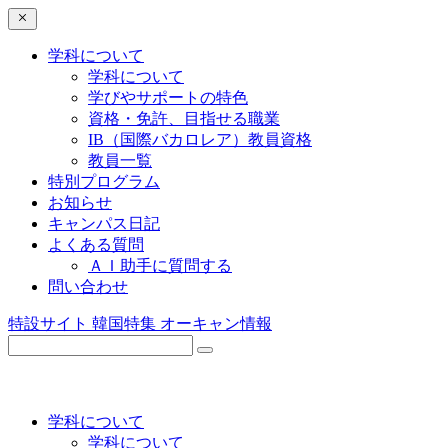
学科について
学科について
学びやサポートの特色
資格・免許、目指せる職業
IB（国際バカロレア）教員資格
教員一覧
特別プログラム
お知らせ
キャンパス日記
よくある質問
ＡＩ助手に質問する
問い合わせ
特設サイト
韓国特集
オーキャン情報
学科について
学科について