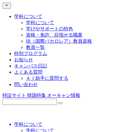
学科について
学科について
学びやサポートの特色
資格・免許、目指せる職業
IB（国際バカロレア）教員資格
教員一覧
特別プログラム
お知らせ
キャンパス日記
よくある質問
ＡＩ助手に質問する
問い合わせ
特設サイト
韓国特集
オーキャン情報
学科について
学科について